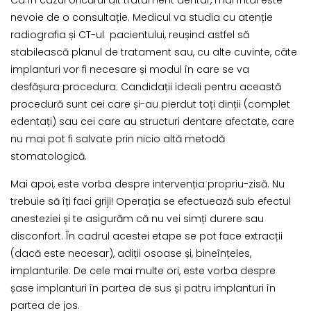
Ca în cazul oricărui alt tratament dentar, mai întâi este
nevoie de o consultație. Medicul va studia cu atenție
radiografia și CT-ul pacientului, reușind astfel să
stabilească planul de tratament sau, cu alte cuvinte, câte
implanturi vor fi necesare și modul în care se va
desfășura procedura. Candidații ideali pentru această
procedură sunt cei care și-au pierdut toți dinții (complet
edentați) sau cei care au structuri dentare afectate, care
nu mai pot fi salvate prin nicio altă metodă
stomatologică.
Mai apoi, este vorba despre intervenția propriu-zisă. Nu
trebuie să îți faci griji! Operația se efectuează sub efectul
anesteziei și te asigurăm că nu vei simți durere sau
disconfort. În cadrul acestei etape se pot face extracții
(dacă este necesar), adiții osoase și, bineînțeles,
implanturile. De cele mai multe ori, este vorba despre
șase implanturi în partea de sus și patru implanturi în
partea de jos.