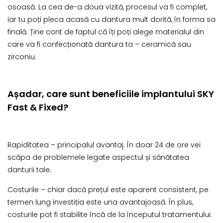
osoasă. La cea de-a doua vizită, procesul va fi complet,
iar tu poți pleca acasă cu dantura mult dorită, în forma sa
finală. Ține cont de faptul că îți poți alege materialul din
care va fi confecționată dantura ta – ceramică sau
zirconiu.
Așadar, care sunt beneficiile implantului SKY
Fast & Fixed?
Rapiditatea – principalul avantaj. În doar 24 de ore vei
scăpa de problemele legate aspectul și sănătatea
danturii tale.
Costurile – chiar dacă prețul este aparent consistent, pe
termen lung investiția este una avantajoasă. În plus,
costurile pot fi stabilite încă de la începutul tratamentului.