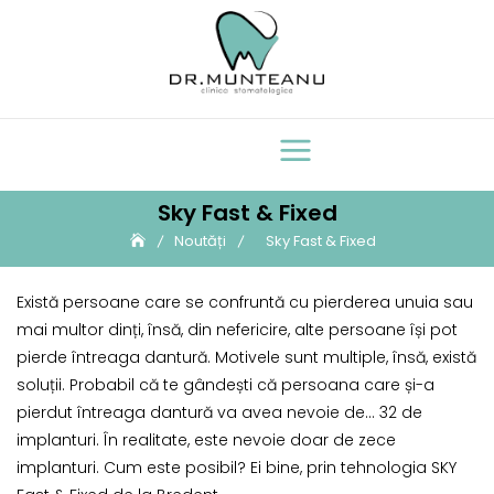
Skip
to
content
Sky Fast & Fixed
Noutăți
Sky Fast & Fixed
Există persoane care se confruntă cu pierderea unuia sau
mai multor dinți, însă, din nefericire, alte persoane își pot
pierde întreaga dantură. Motivele sunt multiple, însă, există
soluții. Probabil că te gândești că persoana care și-a
pierdut întreaga dantură va avea nevoie de… 32 de
implanturi. În realitate, este nevoie doar de zece
implanturi. Cum este posibil? Ei bine, prin tehnologia SKY