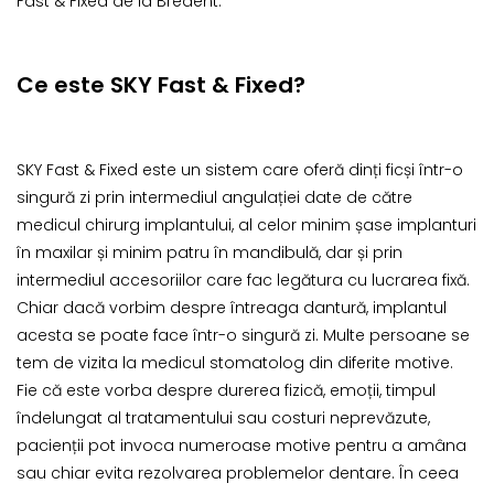
Fast & Fixed de la Bredent.
Ce este SKY Fast & Fixed?
SKY Fast & Fixed este un sistem care oferă dinți ficși într-o
singură zi prin intermediul angulației date de către
medicul chirurg implantului, al celor minim șase implanturi
în maxilar și minim patru în mandibulă, dar și prin
intermediul accesoriilor care fac legătura cu lucrarea fixă.
Chiar dacă vorbim despre întreaga dantură, implantul
acesta se poate face într-o singură zi. Multe persoane se
tem de vizita la medicul stomatolog din diferite motive.
Fie că este vorba despre durerea fizică, emoții, timpul
îndelungat al tratamentului sau costuri neprevăzute,
pacienții pot invoca numeroase motive pentru a amâna
sau chiar evita rezolvarea problemelor dentare. În ceea