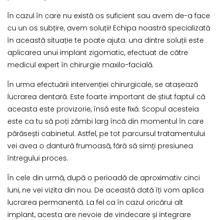
În cazul în care nu există os suficient sau avem de-a face
cu un os subțire, avem soluții! Echipa noastră specializată
în această situație te poate ajuta: una dintre soluții este
aplicarea unui implant zigomatic, efectuat de către
medicul expert în chirurgie maxilo-facială.
În urma efectuării intervenției chirurgicale, se atașează
lucrarea dentară. Este foarte important de știut faptul că
aceasta este provizorie, însă este fixă. Scopul acesteia
este ca tu să poți zâmbi larg încă din momentul în care
părăsești cabinetul. Astfel, pe tot parcursul tratamentului
vei avea o dantură frumoasă, fără să simți presiunea
întregului proces.
În cele din urmă, după o perioadă de aproximativ cinci
luni, ne vei vizita din nou. De această dată îți vom aplica
lucrarea permanentă. La fel ca în cazul oricărui alt
implant, acesta are nevoie de vindecare și integrare