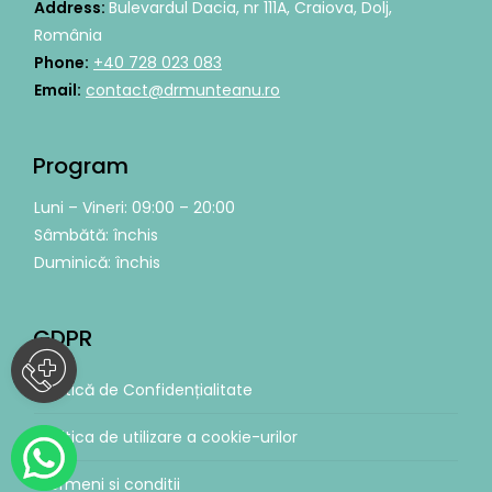
Address:
Bulevardul Dacia, nr 111A, Craiova, Dolj,
România
Phone:
+40 728 023 083
Email:
contact@drmunteanu.ro
Program
Luni – Vineri: 09:00 – 20:00
Sâmbătă: închis
Duminică: închis
GDPR
Politică de Confidențialitate
Politica de utilizare a cookie-urilor
Termeni si conditii