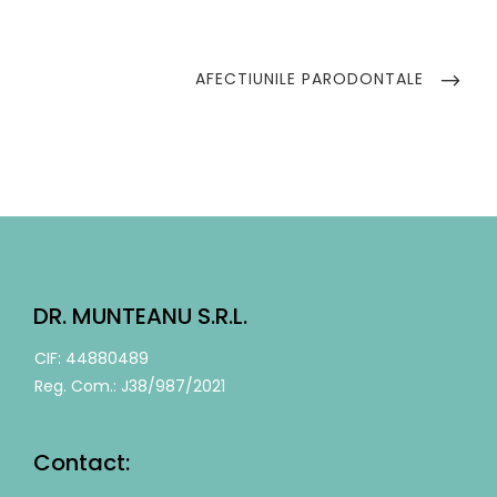
Navigare
în
NEXT
AFECTIUNILE PARODONTALE
POST
articole
DR. MUNTEANU S.R.L.
CIF: 44880489
Reg. Com.: J38/987/2021
Contact: