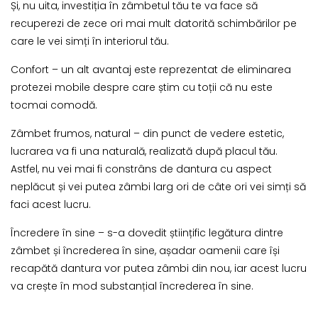
Și, nu uita, investiția în zâmbetul tău te va face să
recuperezi de zece ori mai mult datorită schimbărilor pe
care le vei simți în interiorul tău.
Confort – un alt avantaj este reprezentat de eliminarea
protezei mobile despre care știm cu toții că nu este
tocmai comodă.
Zâmbet frumos, natural – din punct de vedere estetic,
lucrarea va fi una naturală, realizată după placul tău.
Astfel, nu vei mai fi constrâns de dantura cu aspect
neplăcut și vei putea zâmbi larg ori de câte ori vei simți să
faci acest lucru.
Încredere în sine – s-a dovedit științific legătura dintre
zâmbet și încrederea în sine, așadar oamenii care își
recapătă dantura vor putea zâmbi din nou, iar acest lucru
va crește în mod substanțial încrederea în sine.