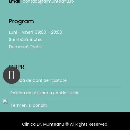
Email:
contact@drmunteanu.ro
Program
Luni – Vineri: 09:00 – 20:00
Sâmbătă: închis
Duminică: închis
GDPR
Politică de Confidențialitate
Politica de utilizare a cookie-urilor
Termeni si conditii
Clinica Dr. Munteanu © All Rights Reserved.