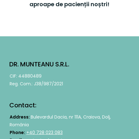
aproape de pacienții noștri!
DR. MUNTEANU S.R.L.
CIF: 44880489
Reg. Com.: J38/987/2021
Contact:
Address:
Bulevardul Dacia, nr 111A, Craiova, Dolj,
România
Phone:
+40 728 023 083