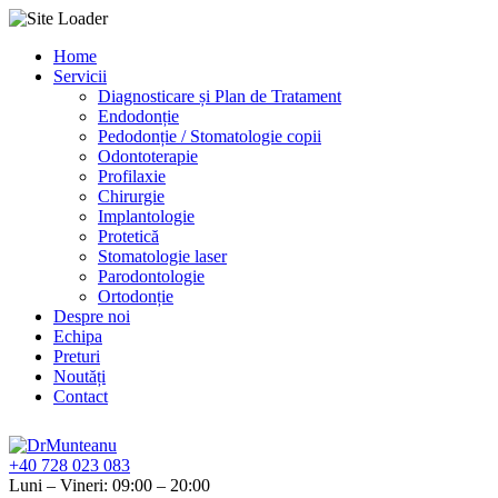
Skip
Home
to
Servicii
content
Diagnosticare și Plan de Tratament
Endodonție
Pedodonție / Stomatologie copii
Odontoterapie
Profilaxie
Chirurgie
Implantologie
Protetică
Stomatologie laser
Parodontologie
Ortodonție
Despre noi
Echipa
Preturi
Noutăți
Contact
+40 728 023 083
Luni – Vineri: 09:00 – 20:00