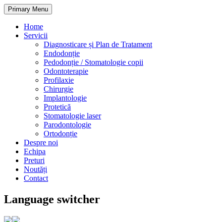
Primary Menu
Home
Servicii
Diagnosticare și Plan de Tratament
Endodonție
Pedodonție / Stomatologie copii
Odontoterapie
Profilaxie
Chirurgie
Implantologie
Protetică
Stomatologie laser
Parodontologie
Ortodonție
Despre noi
Echipa
Preturi
Noutăți
Contact
Language switcher