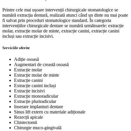
Printre cele mai ușoare intervenții chirurgicale stomatologice se
numără extracția dentară, realizată atunci când un dinte nu mai poate
fi salvat prin proceduri stomatologice standard. În categoria
intervențiilor chirurgicale dentare se numără următoarele: extracție
molar, extracție molar de minte, extracție canini, extracție canini
incluși sau extracție incisivi.
Serviciile oferite
Adiție osoasă
Augmentari de creastă osoasă
Extracție molar
Extracție molar de minte
Extracție canini
Extracție canini incluși
Extracție incisivi
Extracție monoradicular
Extracție pluriradicular
Inserare implanturi dentare
Sinus lift extern cu materiale adiționale
Rezecții apicale
Chistectomii
Chirurgie muco-gingivală