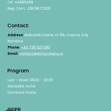
CIF: 44880489
Reg. Com.: J38/987/2021
Contact:
Address:
Bulevardul Dacia, nr 111A, Craiova, Dolj,
România
Phone:
+40 728 023 083
Email:
contact@drmunteanu.ro
Program
Luni – Vineri: 09:00 – 20:00
Sâmbătă: închis
Duminică: închis
GDPR