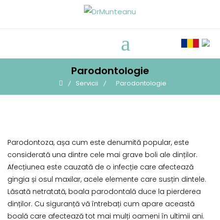
Skip
to
content
Parodontologie
Servicii
Parodontologie
Parodontoza, așa cum este denumită popular, este
considerată una dintre cele mai grave boli ale dinților.
Afecțiunea este cauzată de o infecție care afectează
gingia și osul maxilar, acele elemente care susțin dintele.
Lăsată netratată, boala parodontală duce la pierderea
dinților. Cu siguranță vă întrebați cum apare această
boală care afectează tot mai mulți oameni în ultimii ani.