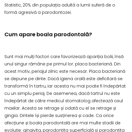
Statistic, 20% din populația adultă a lumii suferă de o
formă agresivă a parodontozei.
Cum apare boala parodontală?
Sunt mai mulți factori care favorizează apariția bolii, însă
unul singur rămâne pe primul lor: placa bacteriană. Din
acest motiv, periajul zilnic este necesar. Placa bacteriană
se depune pe dinte. Dacă igiena orală este deficitară se
transformă în tartru, iar acesta nu mai poate fi îndepărtat
cu un simplu periaj. De asemenea, dacă tartrul nu este
îndepărtat de către medicul stomatolog afectează osul
maxilar. Acesta se retrage și odată cu el se retrage și
gingia. Dintele își pierde susținerea și cade. Ca orice
afecțiune și boala parodontală are mai multe stadii de
evoluție: gingivita, parodontita superficială și parodontita