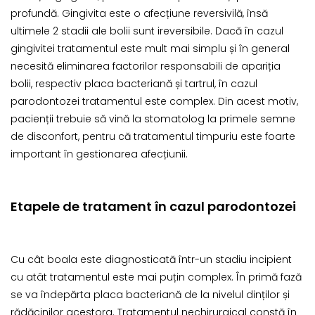
profundă. Gingivita este o afecțiune reversivilă, însă
ultimele 2 stadii ale bolii sunt ireversibile. Dacă în cazul
gingivitei tratamentul este mult mai simplu și în general
necesită eliminarea factorilor responsabili de apariția
bolii, respectiv placa bacteriană și tartrul, în cazul
parodontozei tratamentul este complex. Din acest motiv,
pacienții trebuie să vină la stomatolog la primele semne
de disconfort, pentru că tratamentul timpuriu este foarte
important în gestionarea afecțiunii.
Etapele de tratament în cazul parodontozei
Cu cât boala este diagnosticată într-un stadiu incipient
cu atât tratamentul este mai puțin complex. În primă fază
se va îndepărta placa bacteriană de la nivelul dinților și
rădăcinilor acestora. Tratamentul nechirurgical constă în