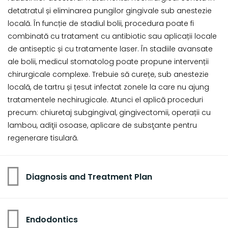
detatratul și eliminarea pungilor gingivale sub anestezie
locală. În funcție de stadiul bolii, procedura poate fi
combinată cu tratament cu antibiotic sau aplicații locale
de antiseptic și cu tratamente laser. În stadiile avansate
ale bolii, medicul stomatolog poate propune intervenții
chirurgicale complexe. Trebuie să curețe, sub anestezie
locală, de tartru și țesut infectat zonele la care nu ajung
tratamentele nechirugicale. Atunci el aplică proceduri
precum: chiuretaj subgingival, gingivectomii, operații cu
lambou, adiţii osoase, aplicare de subsţante pentru
regenerare tisulară.
Diagnosis and Treatment Plan
Endodontics