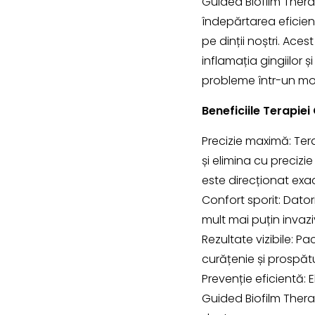
Guided Biofilm Ther
îndepărtarea eficient
pe dinții noștri. Ace
inflamația gingiilor
probleme într-un mod
Beneficiile Terapiei
Precizie maximă: Ter
și elimina cu precizi
este direcționat exa
Confort sporit: Dator
mult mai puțin invaz
Rezultate vizibile: P
curățenie și prospătu
Prevenție eficientă: 
Guided Biofilm Therapy