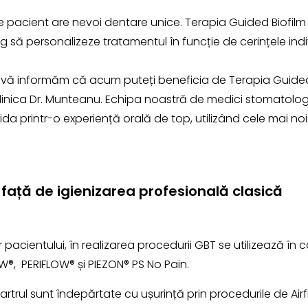
re pacient are nevoi dentare unice. Terapia Guided Biofil
 să personalizeze tratamentul în funcție de cerințele indiv
 vă informăm că acum puteți beneficia de Terapia Guided
 Clinica Dr. Munteanu. Echipa noastră de medici stomatologi
da printr-o experiență orală de top, utilizând cele mai noi 
față de igienizarea profesională clasică
 pacientului, în realizarea procedurii GBT se utilizează în c
W®, PERIFLOW® și PIEZON® PS No Pain.
artrul sunt îndepărtate cu ușurință prin procedurile de Airf