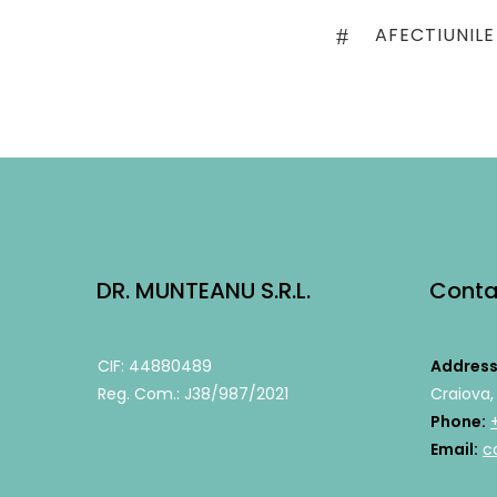
Post
PREVIOUS
AFECTIUNIL
navigation
POST
DR. MUNTEANU S.R.L.
Conta
CIF: 44880489
Address
Reg. Com.: J38/987/2021
Craiova,
Phone:
Email:
c