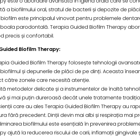
apy este o abordare avansată în igiena orală care se co
ă a biofilmului oral, stratul de bacterii și depozite de pl
st biofilm este principalul vinovat pentru problemele dentar
 și boala parodontală. Terapia Guided Biofilm Therapy ab
 precis și confortabil.
 Guided Biofilm Therapy:
apia Guided Biofilm Therapy folosește tehnologii avansate
e biofilmul și depunerile de plăci de pe dinți. Aceasta îns
ct către zonele care necesită atenție.
ită metodelor delicate și a instrumentelor de înaltă tehnol
ivă și mai puțin dureroasă decât unele tratamente tradițio
acienții care au ales Terapia Guided Biofilm Therapy au ra
ra fără precedent. Dinții devin mai albi și respirația mai 
Eliminarea biofilmului este esențială în prevenirea probleme
 ajută la reducerea riscului de carii, inflamații gingivale ș