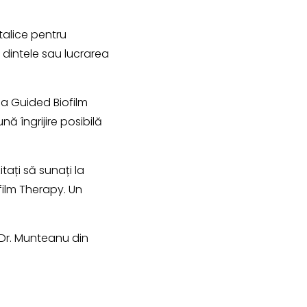
talice pentru
 dintele sau lucrarea
pia Guided Biofilm
ă îngrijire posibilă
tați să sunați la
film Therapy. Un
 Dr. Munteanu din