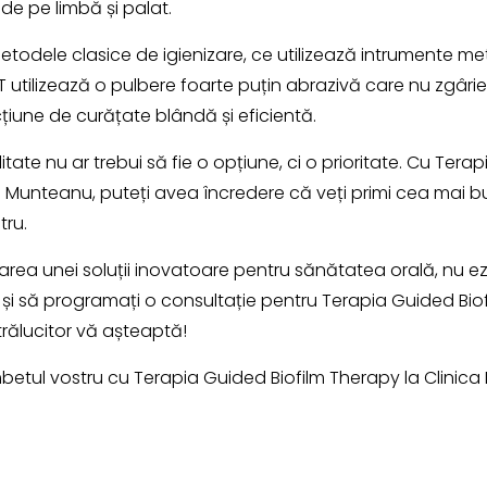
 de pe limbă și palat.
todele clasice de igienizare, ce utilizează intrumente me
T utilizează o pulbere foarte puțin abrazivă care nu zgârie
cțiune de curățate blândă și eficientă.
litate nu ar trebui să fie o opțiune, ci o prioritate. Cu Tera
. Munteanu, puteți avea încredere că veți primi cea mai bun
tru.
rea unei soluții inovatoare pentru sănătatea orală, nu ezi
 și să programați o consultație pentru Terapia Guided Bio
rălucitor vă așteaptă!
mbetul vostru cu Terapia Guided Biofilm Therapy la Clinica