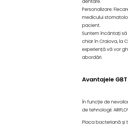
dentare.
Personalizare: Fieca
medicului stomatolog
pacient.
Suntem încântați să
chiar în Craiova, la
experiență vă vor ghi
abordări.
Avantajele GBT 
În funcție de nevoilor
de tehnologii: AIRFLO
Placa bacteriană și t