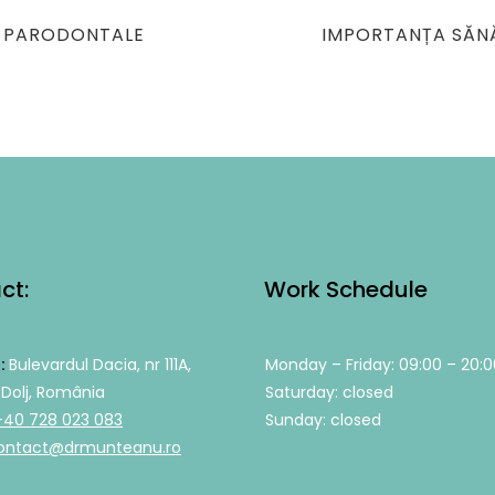
NEXT
E PARODONTALE
IMPORTANȚA SĂNĂ
POST
ct:
Work Schedule
:
Bulevardul Dacia, nr 111A,
Monday – Friday: 09:00 – 20:0
 Dolj, România
Saturday: closed
+40 728 023 083
Sunday: closed
ontact@drmunteanu.ro