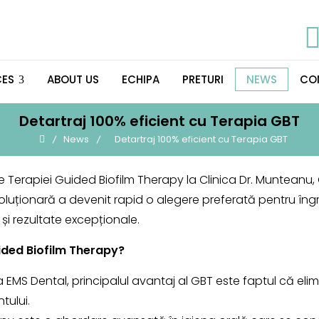
CES
ABOUT US
ECHIPA
PRETURI
NEWS
CO
Detartraj 100% eficient cu Terapia GBT
News
Detartraj 100% eficient cu Terapia GBT
e Terapiei Guided Biofilm Therapy la Clinica Dr. Munteanu,
luționară a devenit rapid o alegere preferată pentru îngrij
și rezultate excepționale.
ided Biofilm Therapy?
MS Dental, principalul avantaj al GBT este faptul că eli
tului.