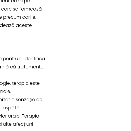
ncentrează pe
ăci care se formează
e precum cariile,
ordează aceste
 pentru a identifica
eamnă că tratamentul
ogie, terapia este
nale.
portat o senzație de
proaspătă.
lor orale. Terapia
i alte afecțiuni