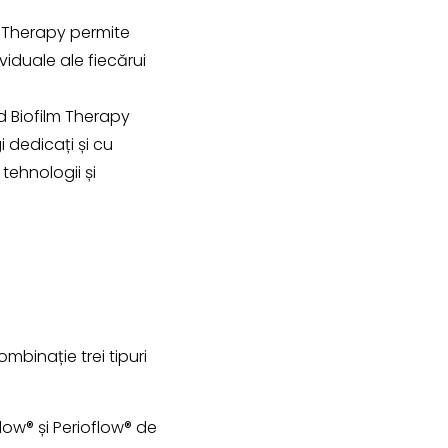
m Therapy permite
iduale ale fiecărui
 Biofilm Therapy
 dedicați și cu
tehnologii și
ombinație trei tipuri
low® și Perioflow® de