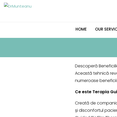
Skip
to
content
HOME
OUR SERVI
Descoperă Beneficiil
Această tehnică revo
numeroase beneficii 
Ce este Terapia Gu
Creată de compania E
și disconfortul pacien