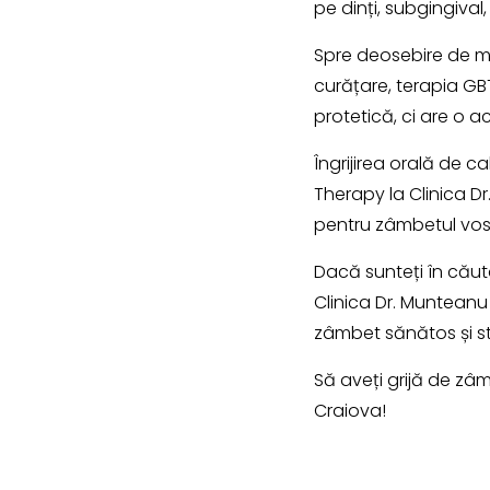
pe dinți, subgingival,
Spre deosebire de me
curățare, terapia GB
protetică, ci are o a
Îngrijirea orală de ca
Therapy la Clinica Dr
pentru zâmbetul vos
Dacă sunteți în căuta
Clinica Dr. Munteanu
zâmbet sănătos și st
Să aveți grijă de zâ
Craiova!