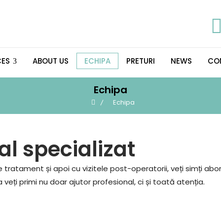
CES
ABOUT US
ECHIPA
PRETURI
NEWS
CO
Echipa
Echipa
l specializat
e tratament și apoi cu vizitele post-operatorii, veți simți ab
eți primi nu doar ajutor profesional, ci și toată atenția.